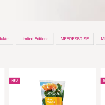
dukte
Limited Editions
MEERESBRISE
M
NEU
N