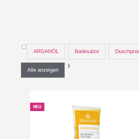
ARGANÖL
Badesalze
Duschpro
Alle anzeigen
NEU