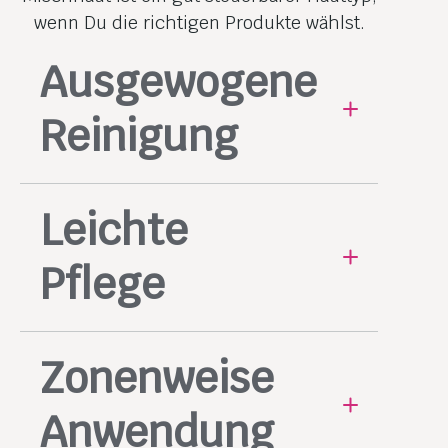
wenn Du die richtigen Produkte wählst.
Ausgewogene
Reinigung
Verwende ein mildes
Leichte
Reinigungsprodukt, das gründlich
reinigt, ohne auszutrocknen.
Pflege
Wähle Produkte, die Feuchtigkeit
Zonenweise
spenden, aber nicht zu reichhaltig
sind.
Anwendung