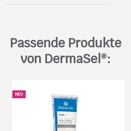
Creme Deinen Körper täglich ein,
idealerweise direkt nach dem
Duschen auf die noch leicht feuchte
Haut.
Passende Produkte
von DermaSel
:
®
NEU