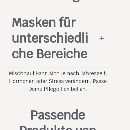
Für gezielte Pflege kannst Du
Masken für
verschiedene Produkte auf
verschiedene Hautpartien auftragen.
unterschiedli
che Bereiche
Gesichtsmasken lassen sich
Mischhaut kann sich je nach Jahreszeit,
wunderbar zonenweise anwenden.
Hormonen oder Stress verändern. Passe
Nutze eine klärende Maske für die T-
Deine Pflege flexibel an.
Zone und eine
feuchtigkeitsspendende für die
Wangen.
Passende