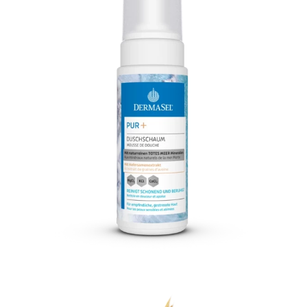
Sativa (Oat) Kernel Extract, Chondrus
Crispus Extract, Tocopherol, Hydrogenated
Vegetable Glycerides Citrate, Sorbic Acid,
Sodium Metabisulfite.
Bitte beachte: Die Zusammensetzung
unserer Produkte kann sich ändern. Die
aktuelle INCI Liste entnimm bitte der
Verpackung.