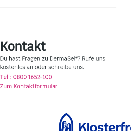
Baden & Duschen
Hautpflege
Gesichtsmasken
Pflege-Linien
Kontakt
Hautbedürfnisse
Dufterlebnisse
Du hast Fragen zu DermaSel
? Rufe uns
®
Totes Meer Salz
kostenlos an oder schreibe uns.
Über DermaSel
®
Tel.: 0800 1652-100
Jetzt kaufen
Zum Kontaktformular
FAQ
Kontakt