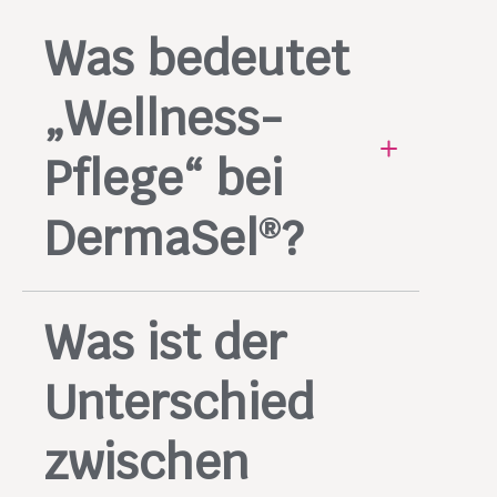
Was bedeutet
„Wellness-
Pflege“ bei
DermaSel
?
®
DermaSel
Produkte kombinieren
®
Was ist der
TOTES MEER Mineralien mit
ausgewählten Duftessenzen und
Unterschied
Naturextrakten, um ganzheitliche
Wellness-Momente zu schaffen: gut
zwischen
für Deine Haut, gut für Deine Seele.