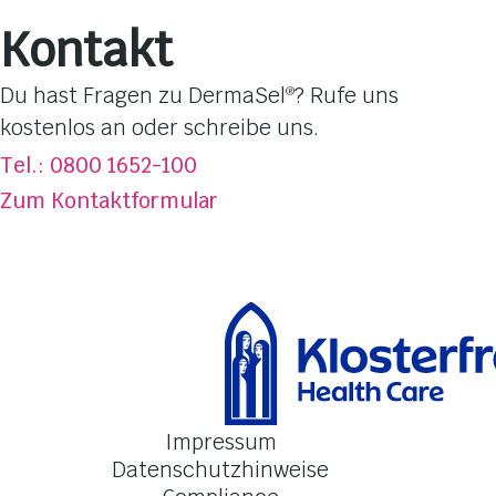
Pflege-Linien
Kontakt
Hautbedürfnisse
Dufterlebnisse
Du hast Fragen zu DermaSel
? Rufe uns
®
Totes Meer Salz
kostenlos an oder schreibe uns.
Über DermaSel
®
Tel.: 0800 1652-100
Jetzt kaufen
Zum Kontaktformular
FAQ
Kontakt
Impressum
Datenschutzhinweise