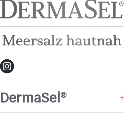
DermaSel
®
Baden & Duschen
Hautpflege
Gesichtsmasken