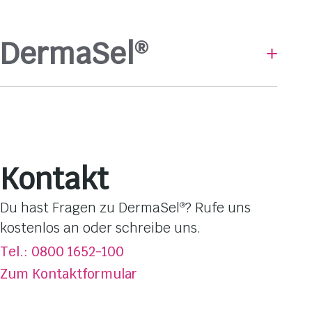
DermaSel
®
Baden & Duschen
Hautpflege
Gesichtsmasken
Pflege-Linien
Kontakt
Hautbedürfnisse
Dufterlebnisse
Du hast Fragen zu DermaSel
? Rufe uns
®
Totes Meer Salz
kostenlos an oder schreibe uns.
Über DermaSel
®
Tel.: 0800 1652-100
Jetzt kaufen
Zum Kontaktformular
FAQ