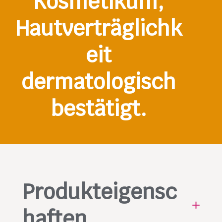
Kosmetikum,
Hautverträglichk
eit
dermatologisch
bestätigt.
Produkteigensc
haften