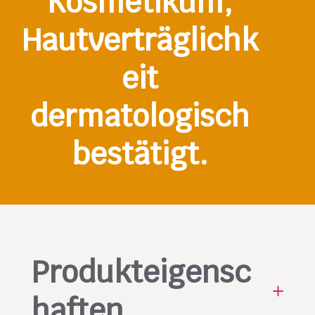
Kosmetikum,
Hautverträglichk
eit
dermatologisch
bestätigt.
Produkteigensc
haften