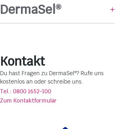
DermaSel
®
Baden & Duschen
Hautpflege
Gesichtsmasken
Pflege-Linien
Kontakt
Hautbedürfnisse
Dufterlebnisse
Du hast Fragen zu DermaSel
? Rufe uns
®
Totes Meer Salz
kostenlos an oder schreibe uns.
Über DermaSel
®
Tel.: 0800 1652-100
Jetzt kaufen
Zum Kontaktformular
FAQ
Kontakt