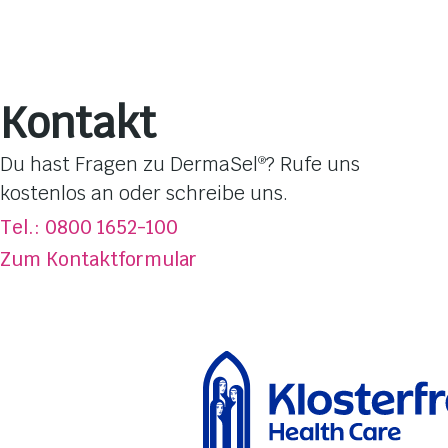
Baden & Duschen
Hautpflege
Gesichtsmasken
Pflege-Linien
Kontakt
Hautbedürfnisse
Dufterlebnisse
Du hast Fragen zu DermaSel
? Rufe uns
®
Totes Meer Salz
kostenlos an oder schreibe uns.
Über DermaSel
®
Tel.: 0800 1652-100
Jetzt kaufen
Zum Kontaktformular
FAQ
Kontakt