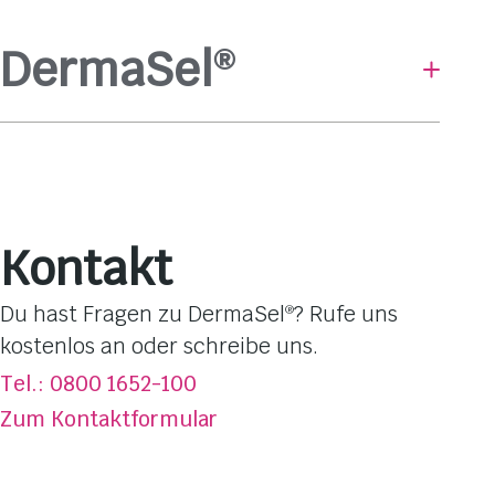
DermaSel
®
Baden & Duschen
Hautpflege
Gesichtsmasken
Pflege-Linien
Kontakt
Hautbedürfnisse
Dufterlebnisse
Du hast Fragen zu DermaSel
? Rufe uns
®
Totes Meer Salz
kostenlos an oder schreibe uns.
Über DermaSel
®
Tel.: 0800 1652-100
Jetzt kaufen
Zum Kontaktformular
FAQ
Kontakt