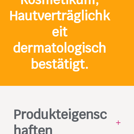
Hautverträglichk
eit
dermatologisch
bestätigt.
Produkteigensc
haften