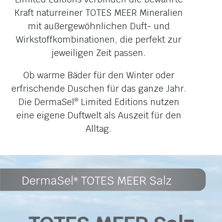
Hydrogenated Vegetable Glycerides
Kraft naturreiner TOTES MEER Mineralien
Citrate, Benzyl Benzoate, Citral, Citronellol,
mit außergewöhnlichen Duft- und
Citrus Aurantium Peel Oil, Geraniol, Hexyl
Wirkstoffkombinationen, die perfekt zur
Cinnamal, Limonene, Linalool, Linalyl
jeweiligen Zeit passen.
Acetate.
Ob warme Bäder für den Winter oder
Bitte beachte: Die Zusammensetzung
erfrischende Duschen für das ganze Jahr.
unserer Produkte kann sich ändern. Die
Die DermaSel
Limited Editions nutzen
®
aktuelle INCI Liste entnimm bitte der
eine eigene Duftwelt als Auszeit für den
Verpackung.
Alltag.