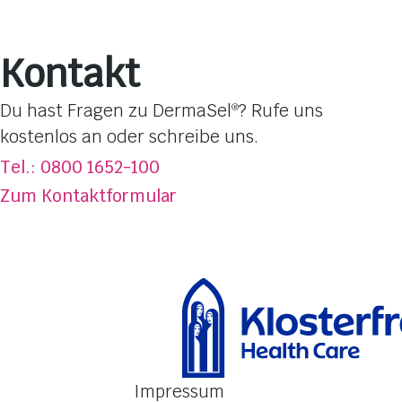
Gesichtsmasken
Pflege-Linien
Kontakt
Hautbedürfnisse
Dufterlebnisse
Du hast Fragen zu DermaSel
? Rufe uns
®
Totes Meer Salz
kostenlos an oder schreibe uns.
Über DermaSel
®
Tel.: 0800 1652-100
Jetzt kaufen
Zum Kontaktformular
FAQ
Kontakt
Impressum