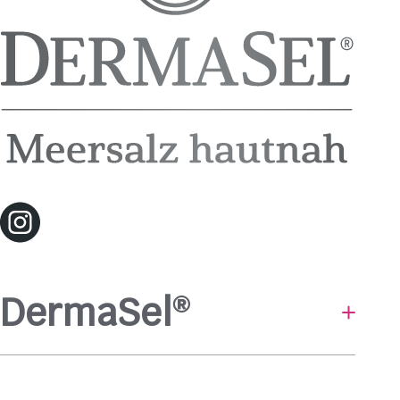
DermaSel
®
Baden & Duschen
Hautpflege