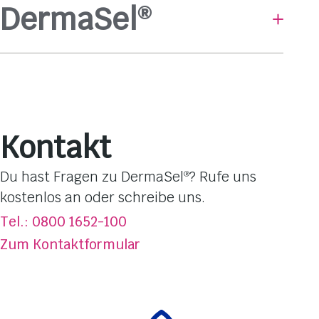
DermaSel
®
Baden & Duschen
Hautpflege
Gesichtsmasken
Pflege-Linien
Kontakt
Hautbedürfnisse
Dufterlebnisse
Du hast Fragen zu DermaSel
? Rufe uns
®
Totes Meer Salz
kostenlos an oder schreibe uns.
Über DermaSel
®
Tel.: 0800 1652-100
Jetzt kaufen
Zum Kontaktformular
FAQ
Kontakt