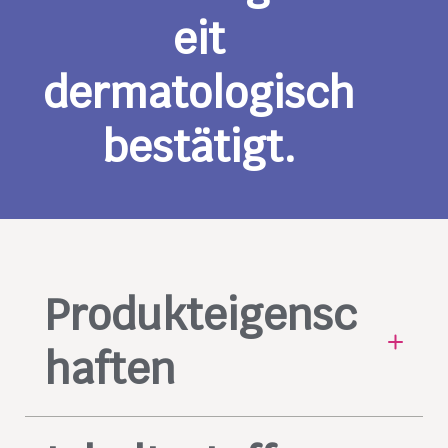
eit
dermatologisch
bestätigt.
Produkteigensc
haften
Tut wohl bei Alltagsstress