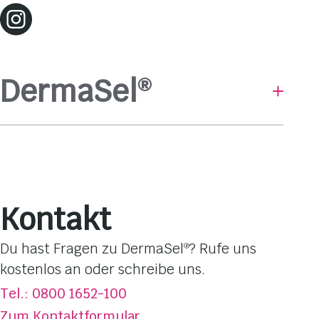
DermaSel
®
Baden & Duschen
Hautpflege
Gesichtsmasken
Pflege-Linien
Kontakt
Hautbedürfnisse
Dufterlebnisse
Du hast Fragen zu DermaSel
? Rufe uns
®
Totes Meer Salz
kostenlos an oder schreibe uns.
Über DermaSel
®
Tel.: 0800 1652-100
Jetzt kaufen
Zum Kontaktformular