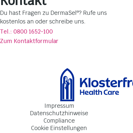
Kontakt
Hautbedürfnisse
Dufterlebnisse
Du hast Fragen zu DermaSel
? Rufe uns
®
Totes Meer Salz
kostenlos an oder schreibe uns.
Über DermaSel
®
Tel.: 0800 1652-100
Jetzt kaufen
Zum Kontaktformular
FAQ
Kontakt
Impressum
Datenschutzhinweise
Compliance
Cookie Einstellungen