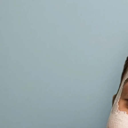
1,2-Hexanediol, Caprylyl Glycol, Tropolone,
Daucus Carota Sativa Root Extract, Beta-
Carotene, Lactic Acid.
Bitte beachte: Die Zusammensetzung
unserer Produkte kann sich ändern. Die
aktuelle INCI Liste entnimm bitte der
Verpackung.