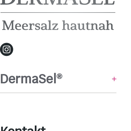
DermaSel
®
Baden & Duschen
Hautpflege
Gesichtsmasken
Pflege-Linien