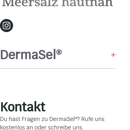
DermaSel
®
Baden & Duschen
Hautpflege
Gesichtsmasken
Pflege-Linien
Kontakt
Hautbedürfnisse
Dufterlebnisse
Du hast Fragen zu DermaSel
? Rufe uns
®
Totes Meer Salz
kostenlos an oder schreibe uns.