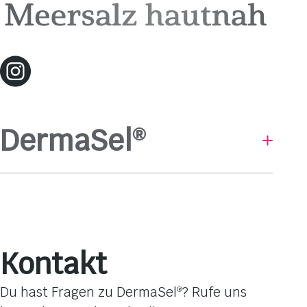
DermaSel
®
Baden & Duschen
Hautpflege
Gesichtsmasken
Pflege-Linien
Kontakt
Hautbedürfnisse
Dufterlebnisse
Du hast Fragen zu DermaSel
? Rufe uns
®