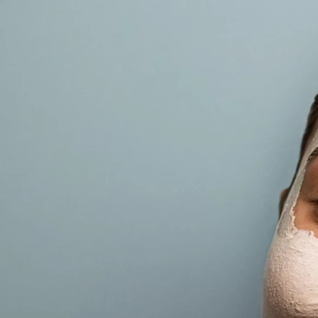
Acetate, Pinene.
Bitte beachte: Die Zusammensetzung
unserer Produkte kann sich ändern. Die
aktuelle INCI Liste entnimm bitte der
Verpackung.