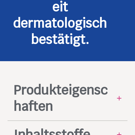
eit
dermatologisch
bestätigt.
Produkteigensc
haften
Hydratisiert und reduziert
Inhaltsstoffe